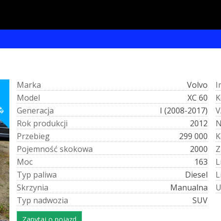
M
a
r
k
a
Volvo
I
rta
M
o
d
e
l
XC 60
K
G
e
n
e
r
a
c
j
a
I (2008-2017)
V
R
o
k
p
r
o
d
u
k
c
j
i
2012
P
r
z
e
b
i
e
g
299 000
K
P
o
j
e
m
n
o
ś
ć
s
k
o
k
o
w
a
2000
Z
M
o
c
163
L
T
y
p
p
a
l
i
w
a
Diesel
L
S
k
r
z
y
n
i
a
Manualna
T
y
p
n
a
d
w
o
z
i
a
SUV
Zapytaj o pojazd