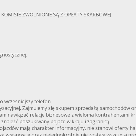
KOMISIE ZWOLNIONE SĄ Z OPŁATY SKARBOWEJ.
gnostycznej.
 o wczesniejszy telefon
oryzacyjnej. Zajmujemy się skupem sprzedażą samochodów or
nam nawiązać relacje biznesowe z wieloma kontrahentami kr
naleźć poszukiwany pojazd w kraju i zagranicą.
jazdów mają charakter informacyjny, nie stanowi oferty ha
ą własnością oraz niejednokrotnie nie została wszczęta pr