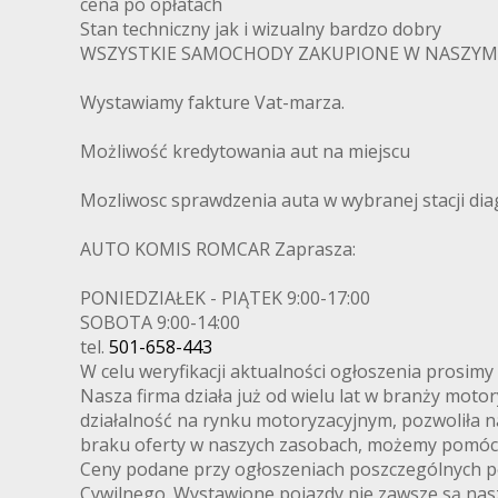
cena po opłatach
Stan techniczny jak i wizualny bardzo dobry
WSZYSTKIE SAMOCHODY ZAKUPIONE W NASZYM 
Wystawiamy fakture Vat-marza.
Możliwość kredytowania aut na miejscu
Mozliwosc sprawdzenia auta w wybranej stacji dia
AUTO KOMIS ROMCAR Zaprasza:
PONIEDZIAŁEK - PIĄTEK 9:00-17:00
SOBOTA 9:00-14:00
tel.
501-658-443
W celu weryfikacji aktualności ogłoszenia prosimy
Nasza firma działa już od wielu lat w branży mot
działalność na rynku motoryzacyjnym, pozwoliła 
braku oferty w naszych zasobach, możemy pomóc z
Ceny podane przy ogłoszeniach poszczególnych po
Cywilnego. Wystawione pojazdy nie zawsze są nasz