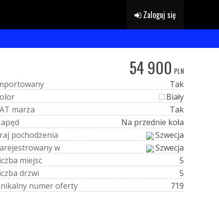
Zaloguj się
54 900
PLN
m
p
o
r
t
o
w
a
n
y
Tak
o
l
o
r
Biały
A
T
m
a
r
ż
a
Tak
N
a
p
ę
d
Na przednie koła
r
a
j
p
o
c
h
o
d
z
e
n
i
a
Szwecja
a
r
e
j
e
s
t
r
o
w
a
n
y
w
Szwecja
i
c
z
b
a
m
i
e
j
s
c
5
i
c
z
b
a
d
r
z
w
i
5
U
n
i
k
a
l
n
y
n
u
m
e
r
o
f
e
r
t
y
719