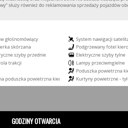
niowy" służy również do reklamowania sprzedaży pojazdów ob
a
w
g
ł
o
ś
n
o
m
ó
w
i
ą
c
y
S
y
s
t
e
m
n
a
w
i
g
a
c
j
i
s
a
t
e
l
i
t
e
r
k
a
s
k
ó
r
z
a
n
a
P
o
d
g
r
z
e
w
a
n
y
f
o
t
e
l
k
i
e
r
r
y
c
z
n
e
s
z
y
b
y
p
r
z
e
d
n
i
e
E
l
e
k
t
r
y
c
z
n
e
s
z
y
b
y
t
y
l
n
e
r
o
l
a
t
r
a
k
c
j
i
L
a
m
p
y
p
r
z
e
c
i
w
m
g
i
e
l
n
e
P
o
d
u
s
z
k
a
p
o
w
i
e
t
r
z
n
a
k
i
n
a
p
o
d
u
s
z
k
a
p
o
w
i
e
t
r
z
n
a
k
i
e
r
o
w
c
y
K
u
r
t
y
n
y
p
o
w
i
e
t
r
z
n
e
-
t
y
ł
GODZINY OTWARCIA