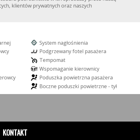
cych, klientów prywatnych oraz naszych
a
r
n
e
j
S
y
s
t
e
m
n
a
g
ł
o
ś
n
i
e
n
i
a
o
w
c
y
P
o
d
g
r
z
e
w
a
n
y
f
o
t
e
l
p
a
s
a
ż
e
r
a
T
e
m
p
o
m
a
t
W
s
p
o
m
a
g
a
n
i
e
k
i
e
r
o
w
n
i
c
y
e
r
o
w
c
y
P
o
d
u
s
z
k
a
p
o
w
i
e
t
r
z
n
a
p
a
s
a
ż
e
r
a
B
o
c
z
n
e
p
o
d
u
s
z
k
i
p
o
w
i
e
t
r
z
n
e
-
t
y
ł
KONTAKT