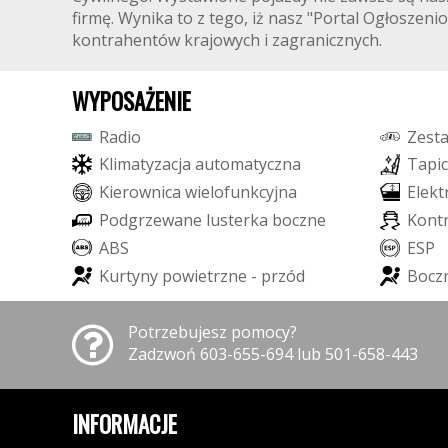
firmę. Wynika to z tego, iż nasz "Portal Ogłosze
kontrahentów krajowych i zagranicznych.
WYPOSAŻENIE
R
a
d
i
o
Z
e
s
t
K
l
i
m
a
t
y
z
a
c
j
a
a
u
t
o
m
a
t
y
c
z
n
a
T
a
p
i
c
K
i
e
r
o
w
n
i
c
a
w
i
e
l
o
f
u
n
k
c
y
j
n
a
E
l
e
k
t
P
o
d
g
r
z
e
w
a
n
e
l
u
s
t
e
r
k
a
b
o
c
z
n
e
K
o
n
t
A
B
S
E
S
P
K
u
r
t
y
n
y
p
o
w
i
e
t
r
z
n
e
-
p
r
z
ó
d
B
o
c
z
Potrzebujesz pomocy?
Zadzwoń 603-655-694 lub 501-658-443
INFORMACJE