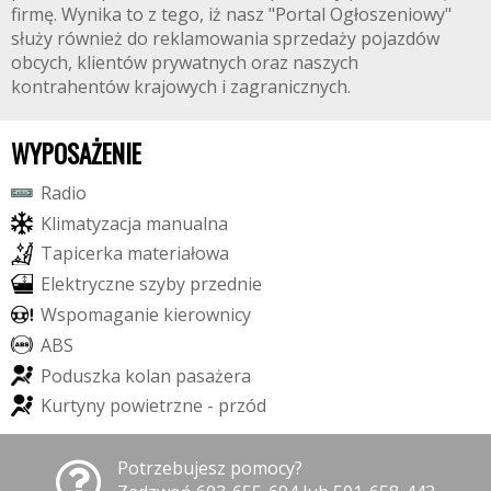
firmę. Wynika to z tego, iż nasz "Portal Ogłoszeniowy"
służy również do reklamowania sprzedaży pojazdów
obcych, klientów prywatnych oraz naszych
kontrahentów krajowych i zagranicznych.
WYPOSAŻENIE
R
a
d
i
o
K
l
i
m
a
t
y
z
a
c
j
a
m
a
n
u
a
l
n
a
T
a
p
i
c
e
r
k
a
m
a
t
e
r
i
a
ł
o
w
a
E
l
e
k
t
r
y
c
z
n
e
s
z
y
b
y
p
r
z
e
d
n
i
e
W
s
p
o
m
a
g
a
n
i
e
k
i
e
r
o
w
n
i
c
y
A
B
S
P
o
d
u
s
z
k
a
k
o
l
a
n
p
a
s
a
ż
e
r
a
K
u
r
t
y
n
y
p
o
w
i
e
t
r
z
n
e
-
p
r
z
ó
d
Potrzebujesz pomocy?