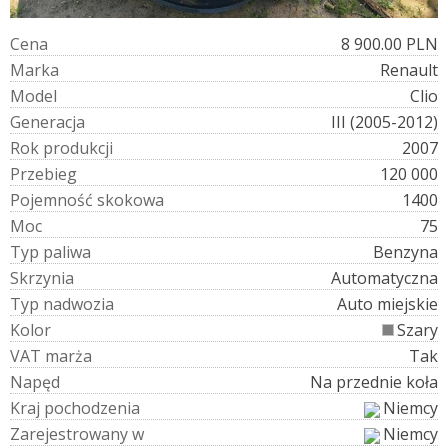
C
e
n
a
8 900.00 PLN
M
a
r
k
a
Renault
M
o
d
e
l
Clio
G
e
n
e
r
a
c
j
a
III (2005-2012)
R
o
k
p
r
o
d
u
k
c
j
i
2007
P
r
z
e
b
i
e
g
120 000
P
o
j
e
m
n
o
ś
ć
s
k
o
k
o
w
a
1400
M
o
c
75
T
y
p
p
a
l
i
w
a
Benzyna
S
k
r
z
y
n
i
a
Automatyczna
T
y
p
n
a
d
w
o
z
i
a
Auto miejskie
K
o
l
o
r
Szary
V
A
T
m
a
r
ż
a
Tak
N
a
p
ę
d
Na przednie koła
K
r
a
j
p
o
c
h
o
d
z
e
n
i
a
Niemcy
Z
a
r
e
j
e
s
t
r
o
w
a
n
y
w
Niemcy