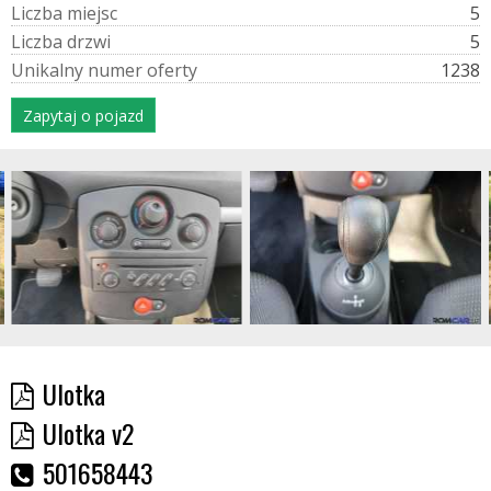
L
i
c
z
b
a
m
i
e
j
s
c
5
L
i
c
z
b
a
d
r
z
w
i
5
U
n
i
k
a
l
n
y
n
u
m
e
r
o
f
e
r
t
y
1238
Zapytaj o pojazd
Ulotka
Ulotka v2
501658443