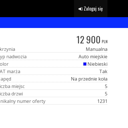
Zaloguj się
12 900
PLN
k
r
z
y
n
i
a
Manualna
y
p
n
a
d
w
o
z
i
a
Auto miejskie
o
l
o
r
Niebieski
A
T
m
a
r
ż
a
Tak
N
a
p
ę
d
Na przednie koła
i
c
z
b
a
m
i
e
j
s
c
5
i
c
z
b
a
d
r
z
w
i
5
U
n
i
k
a
l
n
y
n
u
m
e
r
o
f
e
r
t
y
1231