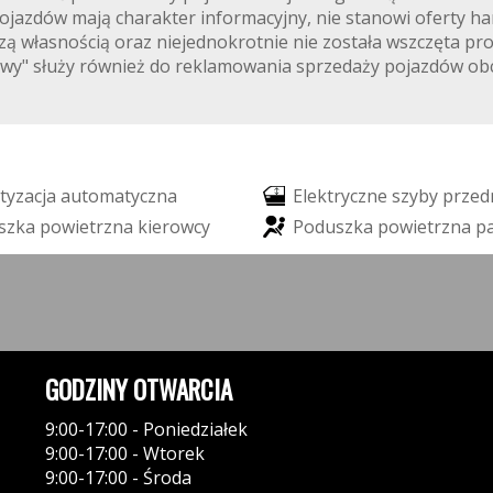
jazdów mają charakter informacyjny, nie stanowi oferty ha
ą własnością oraz niejednokrotnie nie została wszczęta pr
niowy" służy również do reklamowania sprzedaży pojazdów ob
t
y
z
a
c
j
a
a
u
t
o
m
a
t
y
c
z
n
a
E
l
e
k
t
r
y
c
z
n
e
s
z
y
b
y
p
r
z
e
d
s
z
k
a
p
o
w
i
e
t
r
z
n
a
k
i
e
r
o
w
c
y
P
o
d
u
s
z
k
a
p
o
w
i
e
t
r
z
n
a
p
GODZINY OTWARCIA
9:00-17:00 - Poniedziałek
9:00-17:00 - Wtorek
9:00-17:00 - Środa