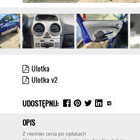
Ulotka
Ulotka v2
UDOSTĘPNIJ:
OPIS
Z niemiec cena po opłatach