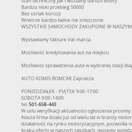
Stan techniczny jak i wizualny bardzo dobry
Bardzo niski przebieg 50000
Bez oznak korozji
Wnetrze bardzo ładne nie zniszczone
WSZYSTKIE SAMOCHODY ZAKUPIONE W NASZYM 
Wystawiamy fakture Vat-marza.
Możliwość kredytowania aut na miejscu
Mozliwosc sprawdzenia auta w wybranej stacji d
AUTO KOMIS ROMCAR Zaprasza:
PONIEDZIAŁEK - PIĄTEK 9:00-17:00
SOBOTA 9:00-14:00
tel.
501-658-443
W celu weryfikacji aktualności ogłoszenia prosimy
Nasza firma działa już od wielu lat w branży mot
działalność na rynku motoryzacyjnym, pozwoliła 
braku oferty w naszych zasobach, możemy pomóc z