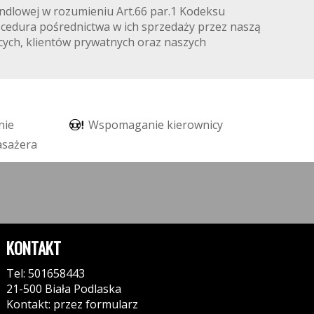
ndlowej w rozumieniu Art.66 par.1 Kodeksu
ocedura pośrednictwa w ich sprzedaży przez naszą
cych, klientów prywatnych oraz naszych
n
i
e
W
s
p
o
m
a
g
a
n
i
e
k
i
e
r
o
w
n
i
c
y
a
s
a
ż
e
r
a
KONTAKT
Tel: 501658443
21-500 Biała Podlaska
Kontakt: przez formularz