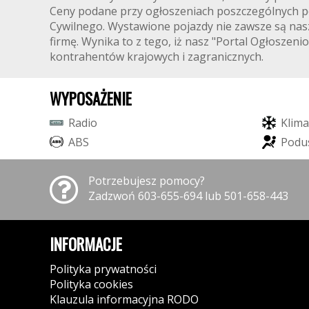
Ceny podane przy ogłoszeniach poszczególnych po
Cywilnego. Wystawione pojazdy nie zawsze są nasz
firmę. Wynika to z tego, iż nasz "Portal Ogłosze
kontrahentów krajowych i zagranicznych.
WYPOSAŻENIE
R
a
d
i
o
K
l
i
m
a
A
B
S
P
o
d
u
Potrzebujesz pomocy?
Zadzwoń 603-655-694 lub 501-658-443
INFORMACJE
Polityka prywatności
Polityka cookies
Klauzula informacyjna RODO