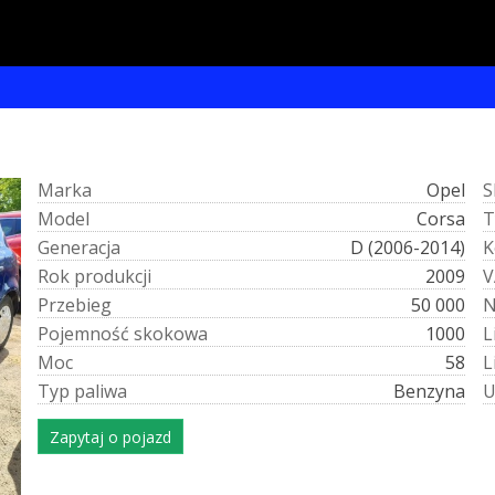
M
a
r
k
a
Opel
S
M
o
d
e
l
Corsa
T
G
e
n
e
r
a
c
j
a
D (2006-2014)
K
R
o
k
p
r
o
d
u
k
c
j
i
2009
V
P
r
z
e
b
i
e
g
50 000
P
o
j
e
m
n
o
ś
ć
s
k
o
k
o
w
a
1000
L
M
o
c
58
L
T
y
p
p
a
l
i
w
a
Benzyna
Zapytaj o pojazd