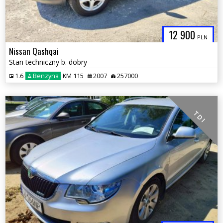
12 900
PLN
Nissan Qashqai
Stan techniczny b. dobry
1.6
Benzyna
KM 115
2007
257000
T D I