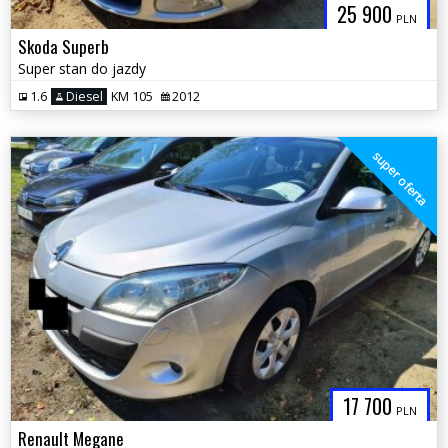
25 900
PLN
Skoda Superb
Super stan do jazdy
1.6
Diesel
KM 105
2012
super oferta
17 700
PLN
Renault Megane