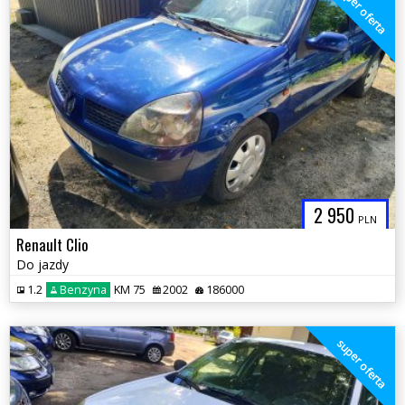
super oferta
2 950
PLN
Renault Clio
Do jazdy
1.2
Benzyna
KM 75
2002
186000
super oferta