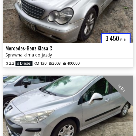
3 450
PLN
Mercedes-Benz Klasa C
Sprawna klima do jazdy
2.2
Diesel
KM 130
2003
400000
H D I