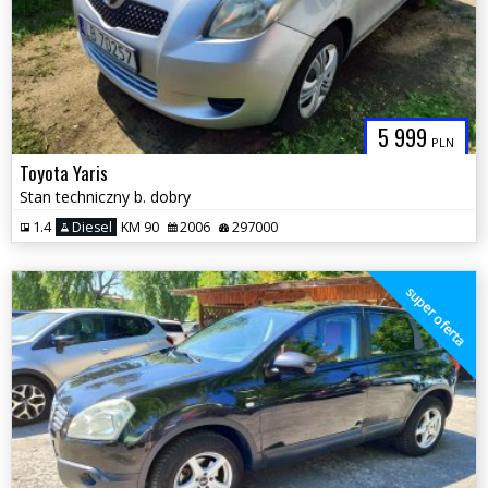
5 999
PLN
Toyota Yaris
Stan techniczny b. dobry
1.4
Diesel
KM 90
2006
297000
super oferta