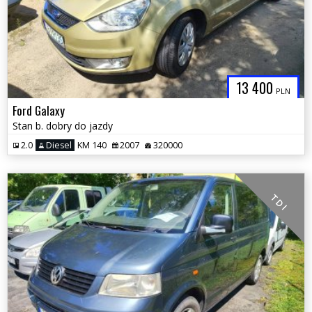
13 400
PLN
Ford Galaxy
Stan b. dobry do jazdy
2.0
Diesel
KM 140
2007
320000
T D I