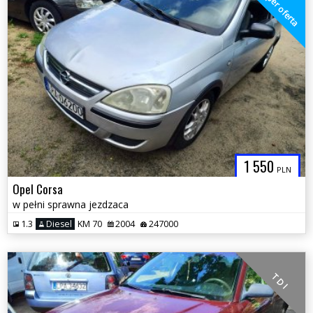
super oferta
1 550
PLN
Opel Corsa
w pełni sprawna jezdzaca
1.3
Diesel
KM 70
2004
247000
T D I