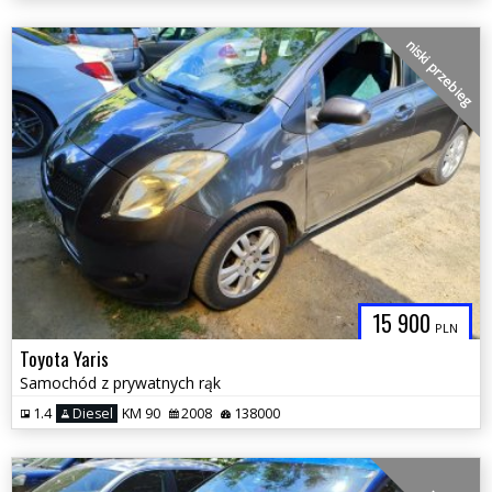
niski przebieg
15 900
PLN
Toyota Yaris
Samochód z prywatnych rąk
1.4
Diesel
KM 90
2008
138000