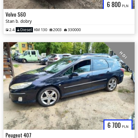
6 800
PLN
Volvo S60
Stan b. dobry
2.4
Diesel
KM 130
2003
330000
H D I
6 700
PLN
Peugeot 407