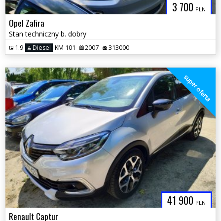
3 700
PLN
Opel Zafira
Stan techniczny b. dobry
1.9
Diesel
KM 101
2007
313000
super oferta
41 900
PLN
Renault Captur