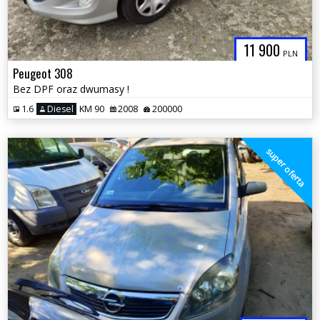
11 900
PLN
Peugeot 308
Bez DPF oraz dwumasy !
1.6
Diesel
KM 90
2008
200000
super oferta