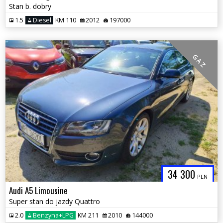
Stan b. dobry
1.5
Diesel
KM 110
2012
197000
G A Z
34 300
PLN
Audi A5 Limousine
Super stan do jazdy Quattro
2.0
Benzyna+LPG
KM 211
2010
144000