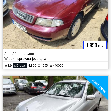
1 950
PLN
Audi A4 Limousine
W pełni sprawna jezdząca
1.9
Diesel
KM 90
1995
410000
super oferta