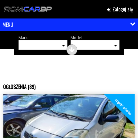
Zaloguj się
MENU
Marka
Model
OGŁOSZENIA (89)
super oferta