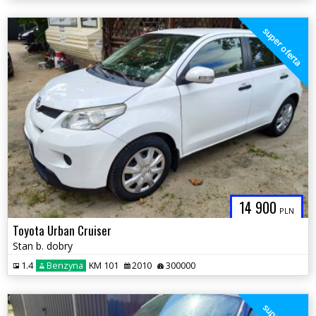
super oferta
14 900
PLN
Toyota Urban Cruiser
Stan b. dobry
1.4
Benzyna
KM 101
2010
300000