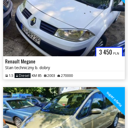
3 450
PLN
Renault Megane
Stan techniczny b. dobry
1.5
Diesel
KM 85
2003
270000
super oferta