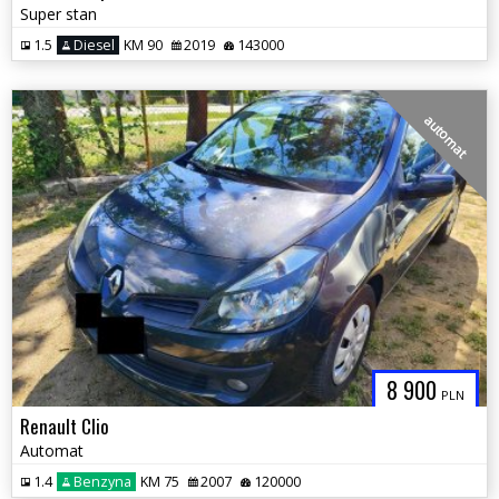
Super stan
1.5
Diesel
KM 90
2019
143000
automat
8 900
PLN
Renault Clio
Automat
1.4
Benzyna
KM 75
2007
120000