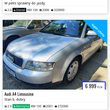
W pełni sprawny do jazdy
2.0
Diesel
KM 136
2006
320000
super oferta
6 999
PLN
Audi A4 Limousine
Stan b. dobry
2.0
Benzyna
KM 130
2001
272000