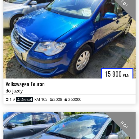
T D I
15 900
PLN
Volkswagen Touran
do jazdy
1.9
Diesel
KM 105
2008
260000
H D I