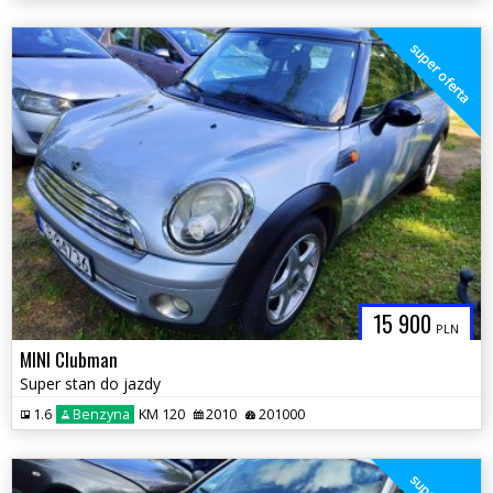
super oferta
15 900
PLN
MINI Clubman
Super stan do jazdy
1.6
Benzyna
KM 120
2010
201000