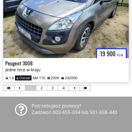
19 900
PLN
Peugeot 3008
Jedne rece w kraju
1.6
Diesel
KM 110
2009
242000
1
2
3
4
Potrzebujesz pomocy?
Zadzwoń 603-655-694 lub 501-658-443