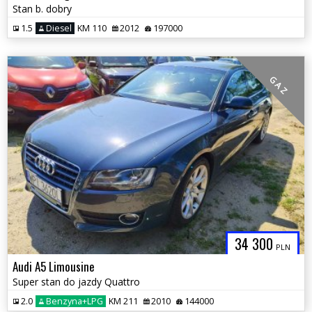
Stan b. dobry
1.5
Diesel
KM 110
2012
197000
G A Z
34 300
PLN
Audi A5 Limousine
Super stan do jazdy Quattro
2.0
Benzyna+LPG
KM 211
2010
144000