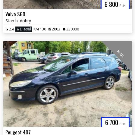
6 800
PLN
Volvo S60
Stan b. dobry
2.4
Diesel
KM 130
2003
330000
H D I
6 700
PLN
Peugeot 407