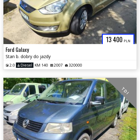
13 400
PLN
Ford Galaxy
Stan b. dobry do jazdy
2.0
Diesel
KM 140
2007
320000
T D I