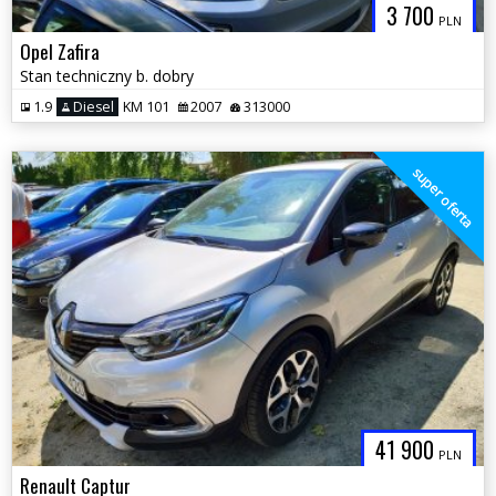
3 700
PLN
Opel Zafira
Stan techniczny b. dobry
1.9
Diesel
KM 101
2007
313000
super oferta
41 900
PLN
Renault Captur