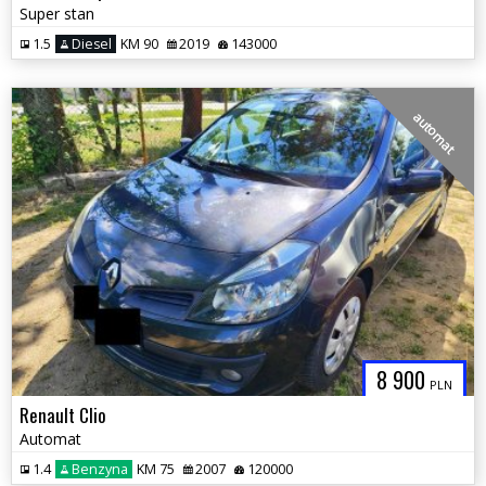
Super stan
1.5
Diesel
KM 90
2019
143000
automat
8 900
PLN
Renault Clio
Automat
1.4
Benzyna
KM 75
2007
120000