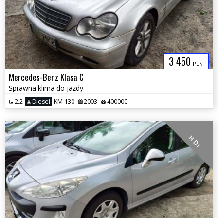
3 450
PLN
Mercedes-Benz Klasa C
Sprawna klima do jazdy
2.2
Diesel
KM 130
2003
400000
H D I