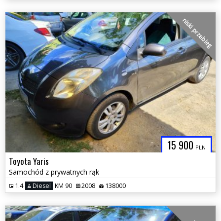
niski przebieg
15 900
PLN
Toyota Yaris
Samochód z prywatnych rąk
1.4
Diesel
KM 90
2008
138000