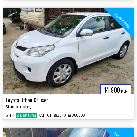
super oferta
14 900
PLN
Toyota Urban Cruiser
Stan b. dobry
1.4
Benzyna
KM 101
2010
300000