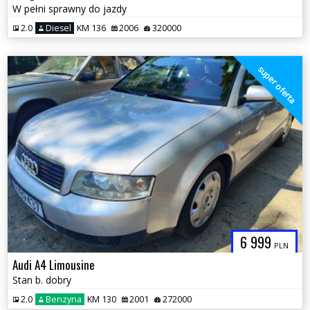
W pełni sprawny do jazdy
2.0
Diesel
KM 136
2006
320000
super oferta
6 999
PLN
Audi A4 Limousine
Stan b. dobry
2.0
Benzyna
KM 130
2001
272000