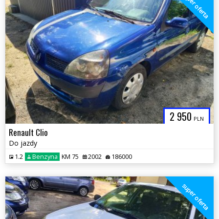
super oferta
2 950
PLN
Renault Clio
Do jazdy
1.2
Benzyna
KM 75
2002
186000
super oferta