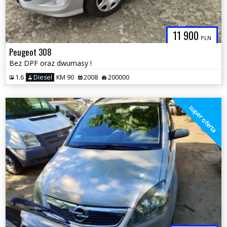
11 900
PLN
Peugeot 308
Bez DPF oraz dwumasy !
1.6
Diesel
KM 90
2008
200000
super oferta