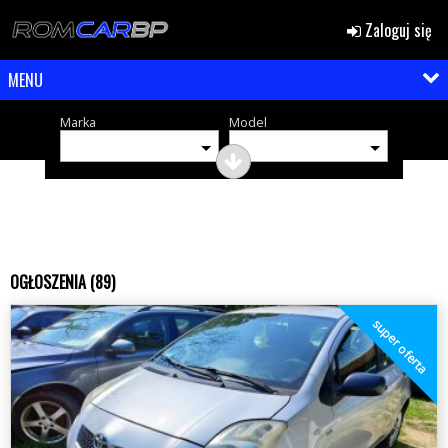
Zaloguj się
MENU
Marka
Model
OGŁOSZENIA (89)
super oferta