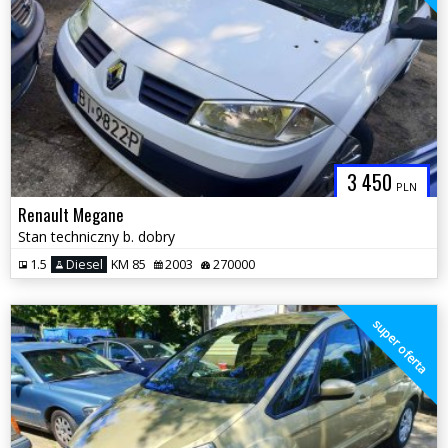
3 450
PLN
Renault Megane
Stan techniczny b. dobry
1.5
Diesel
KM 85
2003
270000
super oferta