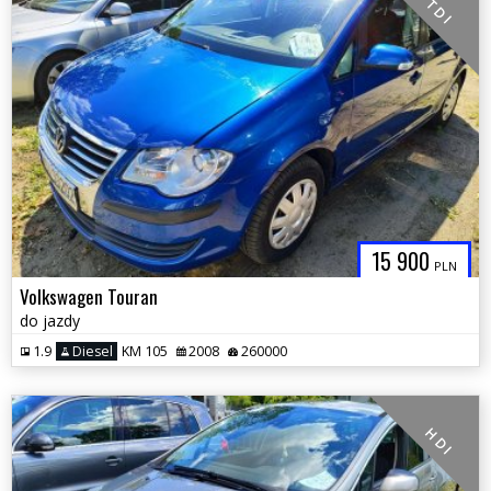
T D I
15 900
PLN
Volkswagen Touran
do jazdy
1.9
Diesel
KM 105
2008
260000
H D I