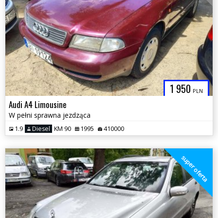
1 950
PLN
Audi A4 Limousine
W pełni sprawna jezdząca
1.9
Diesel
KM 90
1995
410000
super oferta