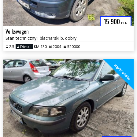
15 900
PLN
Volkswagen
Stan techniczny i blacharski b. dobry
2.5
Diesel
KM 130
2004
520000
super oferta