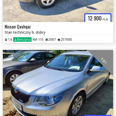
12 900
PLN
Nissan Qashqai
Stan techniczny b. dobry
1.6
Benzyna
KM 115
2007
257000
T D I