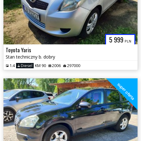
5 999
PLN
Toyota Yaris
Stan techniczny b. dobry
1.4
Diesel
KM 90
2006
297000
super oferta