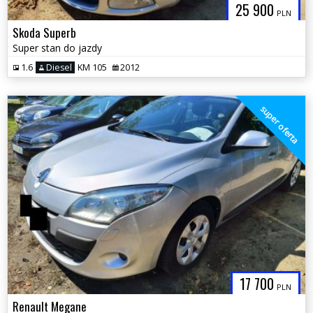
25 900
PLN
Skoda Superb
Super stan do jazdy
1.6
Diesel
KM 105
2012
super oferta
17 700
PLN
Renault Megane