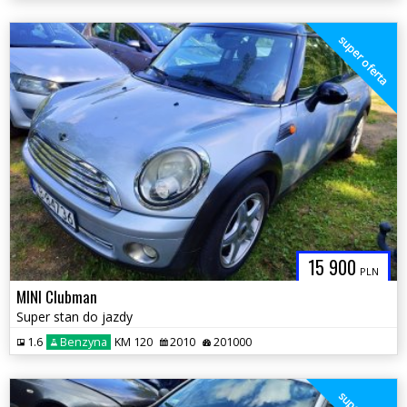
super oferta
15 900
PLN
MINI Clubman
Super stan do jazdy
1.6
Benzyna
KM 120
2010
201000