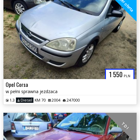
super oferta
1 550
PLN
Opel Corsa
w pełni sprawna jezdzaca
1.3
Diesel
KM 70
2004
247000
T D I