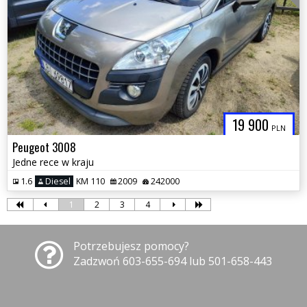
19 900
PLN
Peugeot 3008
Jedne rece w kraju
1.6
Diesel
KM 110
2009
242000
1
2
3
4
Potrzebujesz pomocy?
Zadzwoń 603-655-694 lub 501-658-443