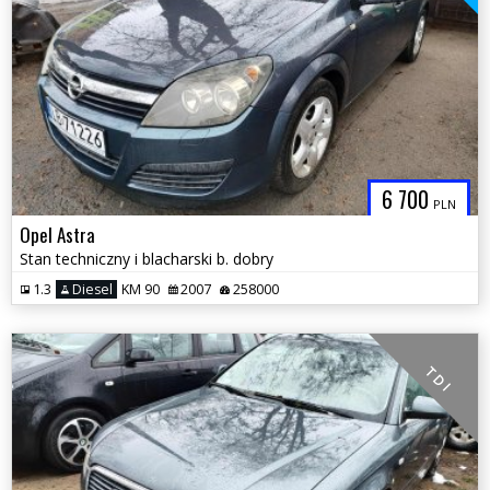
6 700
PLN
Opel Astra
Stan techniczny i blacharski b. dobry
1.3
Diesel
KM 90
2007
258000
T D I