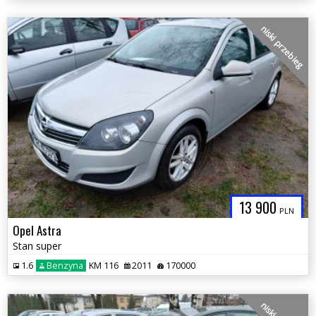
niski przebieg
13 900
PLN
Opel Astra
Stan super
1.6
Benzyna
KM 116
2011
170000