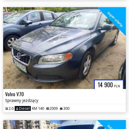
super oferta
14 900
PLN
Volvo V70
Sprawny jeżdzący
2.0
Diesel
KM 140
2009
300