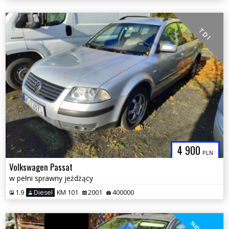
T D I
4 900
PLN
Volkswagen Passat
w pełni sprawny jeżdżący
1.9
Diesel
KM 101
2001
400000