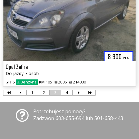
8 900
PLN
Opel Zafira
Do jazdy 7 osób
1.6
Benzyna
KM 105
2006
214000
1
2
3
4
Potrzebujesz pomocy?
Zadzwoń 603-655-694 lub 501-658-443