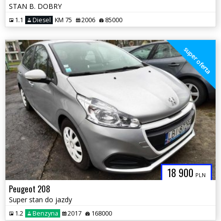
STAN B. DOBRY
1.1
Diesel
KM 75
2006
85000
super oferta
18 900
PLN
Peugeot 208
Super stan do jazdy
1.2
Benzyna
2017
168000