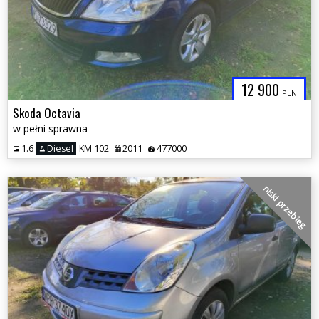
12 900
PLN
Skoda Octavia
w pełni sprawna
1.6
Diesel
KM 102
2011
477000
niski przebieg