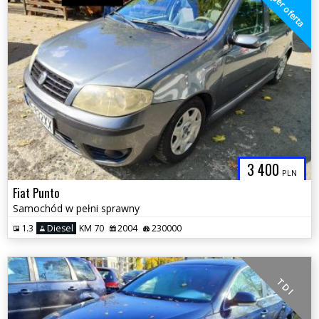
super oferta
3 400
PLN
Fiat Punto
Samochód w pełni sprawny
1.3
Diesel
KM 70
2004
230000
T D I