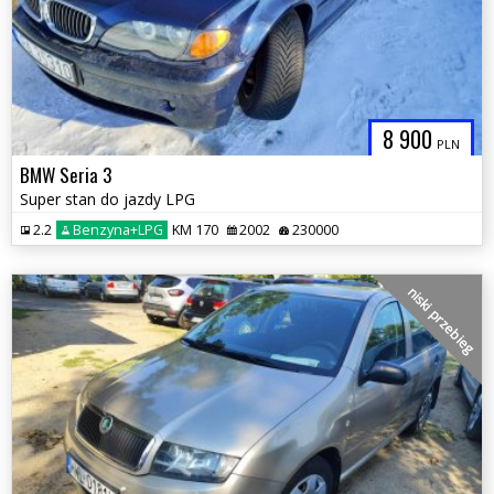
8 900
PLN
BMW Seria 3
Super stan do jazdy LPG
2.2
Benzyna+LPG
KM 170
2002
230000
niski przebieg