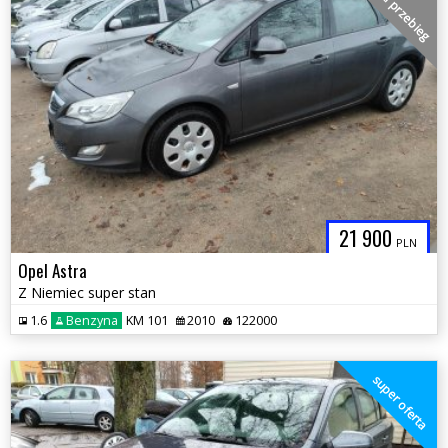
niski przebieg
21 900
PLN
Opel Astra
Z Niemiec super stan
1.6
Benzyna
KM 101
2010
122000
super oferta