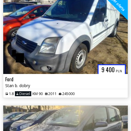
super oferta
9 400
PLN
Ford
Stan b. dobry
1.8
Diesel
KM 90
2011
245000