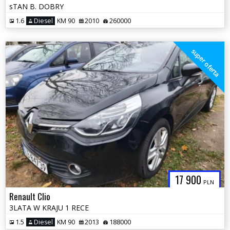
sTAN B. DOBRY
1.6
Diesel
KM 90
2010
260000
super oferta
17 900
PLN
Renault Clio
3LATA W KRAJU 1 RECE
1.5
Diesel
KM 90
2013
188000