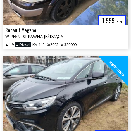
1 999
PLN
Renault Megane
W PEŁNI SPRAWNA JEŻDŻĄCA
1.9
Diesel
KM 115
2005
320000
super oferta