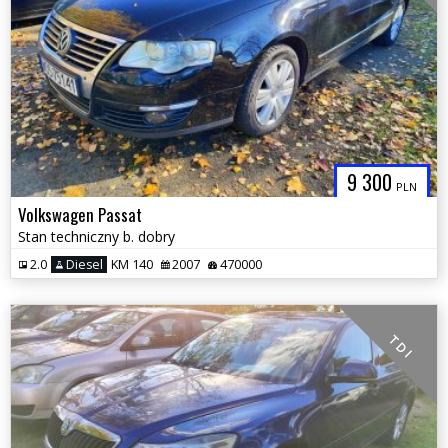
9 300
PLN
Volkswagen Passat
Stan techniczny b. dobry
2.0
Diesel
KM 140
2007
470000
T D I