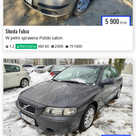
5 900
PLN
Skoda Fabia
W pełni sprawna Polski salon
1.2
Benzyna
KM 60
2006
151000