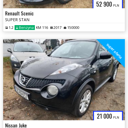
52 900
PLN
Renault Scenic
SUPER STAN
1.2
Benzyna
KM 116
2017
150000
super oferta
21 000
PLN
Nissan Juke