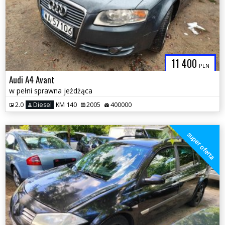
11 400
PLN
Audi A4 Avant
w pełni sprawna jeżdżąca
2.0
Diesel
KM 140
2005
400000
super oferta