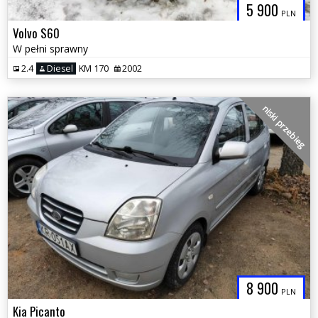
5 900
PLN
Volvo S60
W pełni sprawny
2.4
Diesel
KM 170
2002
niski przebieg
8 900
PLN
Kia Picanto