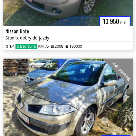
10 950
PLN
Nissan Note
Stan b. dobry do jazdy
1.4
Benzyna
KM 75
2008
180000
niski przebieg