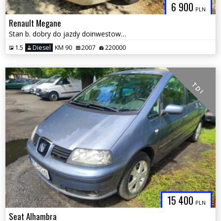
6 900
PLN
Renault Megane
Stan b. dobry do jazdy doinwestowany
1.5
Diesel
KM 90
2007
220000
T D I
15 400
PLN
Seat Alhambra