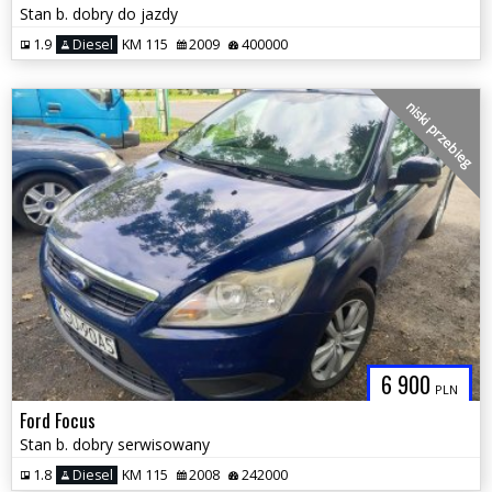
Stan b. dobry do jazdy
1.9
Diesel
KM 115
2009
400000
niski przebieg
6 900
PLN
Ford Focus
Stan b. dobry serwisowany
1.8
Diesel
KM 115
2008
242000