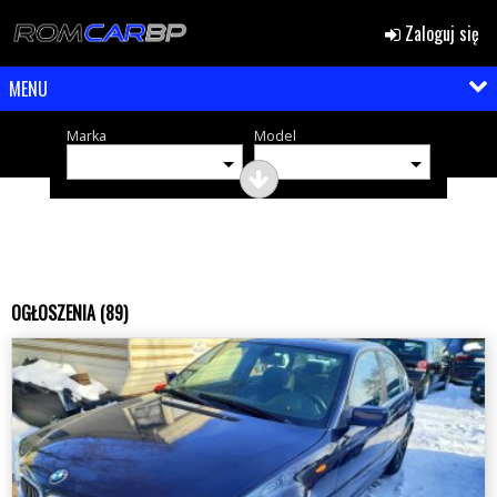
Zaloguj się
MENU
Marka
Model
OGŁOSZENIA (89)